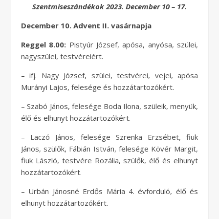
Szentmiseszándékok 2023. December 10 – 17.
December 10. Advent II. vasárnapja
Reggel 8.00:
Pistyúr József, apósa, anyósa, szülei,
nagyszülei, testvéreiért.
– ifj. Nagy József, szülei, testvérei, vejei, apósa
Murányi Lajos, felesége és hozzátartozókért.
– Szabó János, felesége Boda Ilona, szüleik, menyük,
élő és elhunyt hozzátartozókért.
– Laczó János, felesége Szrenka Erzsébet, fiuk
János, szülők, Fábián István, felesége Kövér Margit,
fiuk László, testvére Rozália, szülők, élő és elhunyt
hozzátartozókért.
– Urbán Jánosné Erdős Mária 4. évforduló, élő és
elhunyt hozzátartozókért.