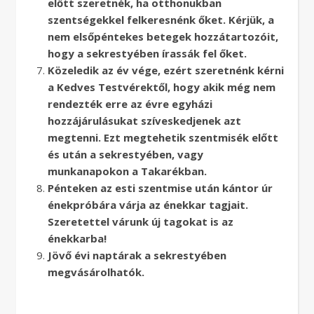
előtt szeretnék, ha otthonukban
szentségekkel felkeresnénk őket. Kérjük, a
nem elsőpéntekes betegek hozzátartozóit,
hogy a sekrestyében írassák fel őket.
Közeledik az év vége, ezért szeretnénk kérni
a Kedves Testvérektől, hogy akik még nem
rendezték erre az évre egyházi
hozzájárulásukat szíveskedjenek azt
megtenni. Ezt megtehetik szentmisék előtt
és után a sekrestyében, vagy
munkanapokon a Takarékban.
Pénteken az esti szentmise után kántor úr
énekpróbára várja az énekkar tagjait.
Szeretettel várunk új tagokat is az
énekkarba!
Jövő évi naptárak a sekrestyében
megvásárolhatók.