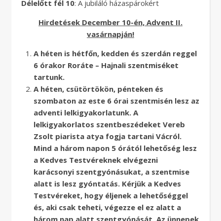
Délelőtt fél 10
: A jubiláló házaspárokért
Hirdetések December 10-én, Advent II.
vasárnapján!
A héten is hétfőn, kedden és szerdán reggel
6 órakor Roráte – Hajnali szentmiséket
tartunk.
A héten, csütörtökön, pénteken és
szombaton az este 6 órai szentmisén lesz az
adventi lelkigyakorlatunk. A
lelkigyakorlatos szentbeszédeket Vereb
Zsolt piarista atya fogja tartani Vácról.
Mind a három napon 5 órától lehetőség lesz
a Kedves Testvéreknek elvégezni
karácsonyi szentgyónásukat, a szentmise
alatt is lesz gyóntatás. Kérjük a Kedves
Testvéreket, hogy éljenek a lehetőséggel
és, aki csak teheti, végezze el ez alatt a
három nap alatt szentgyónását. Az ünnepek