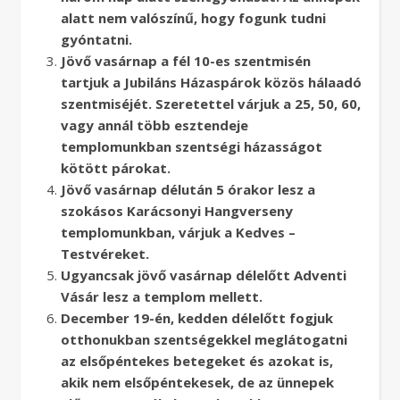
alatt nem valószínű, hogy fogunk tudni
gyóntatni.
Jövő vasárnap a fél 10-es szentmisén
tartjuk a Jubiláns Házaspárok közös hálaadó
szentmiséjét. Szeretettel várjuk a 25, 50, 60,
vagy annál több esztendeje
templomunkban szentségi házasságot
kötött párokat.
Jövő vasárnap délután 5 órakor lesz a
szokásos Karácsonyi Hangverseny
templomunkban, várjuk a Kedves –
Testvéreket.
Ugyancsak jövő vasárnap délelőtt Adventi
Vásár lesz a templom mellett.
December 19-én, kedden délelőtt fogjuk
otthonukban szentségekkel meglátogatni
az elsőpéntekes betegeket és azokat is,
akik nem elsőpéntekesek, de az ünnepek