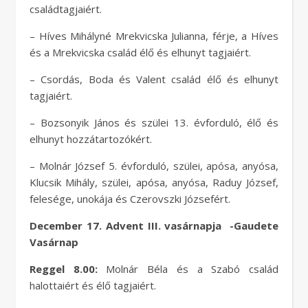
családtagjaiért.
– Híves Mihályné Mrekvicska Julianna, férje, a Híves
és a Mrekvicska család élő és elhunyt tagjaiért.
– Csordás, Boda és Valent család élő és elhunyt
tagjaiért.
– Bozsonyik János és szülei 13. évforduló, élő és
elhunyt hozzátartozókért.
– Molnár József 5. évforduló, szülei, apósa, anyósa,
Klucsik Mihály, szülei, apósa, anyósa, Raduy József,
felesége, unokája és Czerovszki Józsefért.
December 17. Advent III. vasárnapja -Gaudete
Vasárnap
Reggel 8.00:
Molnár Béla és a Szabó család
halottaiért és élő tagjaiért.