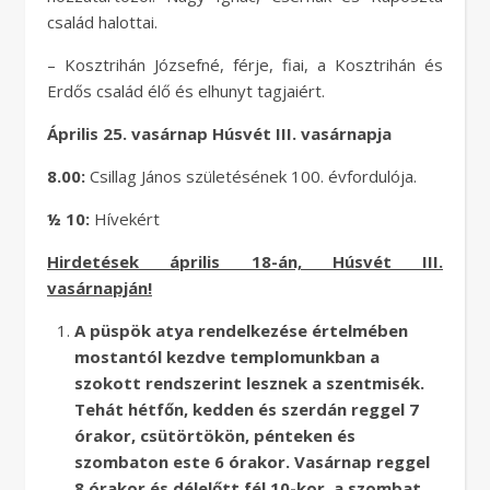
család halottai.
– Kosztrihán Józsefné, férje, fiai, a Kosztrihán és
Erdős család élő és elhunyt tagjaiért.
Április 25. vasárnap Húsvét III. vasárnapja
8.00:
Csillag János születésének 100. évfordulója.
½ 10:
Hívekért
Hirdetések április 18-án, Húsvét III.
vasárnapján!
A püspök atya rendelkezése értelmében
mostantól kezdve templomunkban a
szokott rendszerint lesznek a szentmisék.
Tehát hétfőn, kedden és szerdán reggel 7
órakor, csütörtökön, pénteken és
szombaton este 6 órakor. Vasárnap reggel
8 órakor és délelőtt fél 10-kor, a szombat