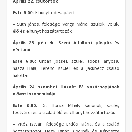
Április 22. csütörtök
Este 6.00:
Elhunyt édesapáért.
– Súth János, felesége Varga Mária, szüleik, vejük,
élő és elhunyt hozzátartozók.
Április 23. péntek Szent Adalbert püspök és
vértanú.
Este 6.00:
Urbán József, szülei, apósa, anyósa,
násza Halaj Ferenc, szülei, és a Jakubecz család
halottai.
Április 24. szombat Húsvét IV. vasárnapjának
előesti szentmiséje.
Este 6.00:
Dr. Borsa Mihály kanonok, szülei,
testvérei és a család élő és elhunyt hozzátartozói.
– Vitéz István, felesége Erdős Mária, és a család
hozzátartozói. Nagy Ignác, Csernák és Káposzta