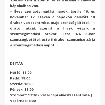
Szerdánként a szentmise és a litánia a Kálvária
kápolnában van.
– Éves szentségimádási napok: április 16. és
november 12. Ezeken a napokon délelőtt 10
órakor van szentmise, majd szentségkitétel, 11
órától utcák szerint a hívek végzik a
szentségimádási órákat. Este 3/4 6-kor
szentségbetétel, este 6 órakor szentmise zárja
a szentségimádási napot.
DEJTÁR
Hétfő: 18:00
Kedd: 18:00
Szerda: 18:00
Péntek: 18:00
Szombat: 17:30 ( vasárnapi előesti szentmise.)
Vasárnap: 8:00