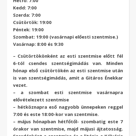
Hétfő: 7:00
Kedd: 7:00
Szerda: 7:00
Csütörtök: 19:00
Péntek: 19:00
Szombat: 19:00 (vasárnapi előesti szentmise.)
Vasárnap: 8:00 és 9:30
– Csütörtökönként az esti szentmise előtt fél
6-tól csendes szentségimádás van. Minden
hónap első csütörtökén az esti szentmise után
is van szentségimádás, amit a Gitáros Énekkar
vezet.
– a szombat esti szentmise vasárnapra
elővételezett szentmise
– hétköznapra eső nagyobb ünnepeken reggel
7:00 és este 18:00-kor van szentmise.
– május hónapban hétfőtől- szombatig este 7
órakor van szentmise, majd májusi ájtatosság.