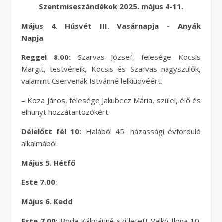
Szentmiseszándékok 2025. május 4-11.
Május 4. Húsvét III. Vasárnapja – Anyák
Napja
Reggel 8.00:
Szarvas József, felesége Kocsis
Margit, testvéreik, Kocsis és Szarvas nagyszülők,
valamint Cservenák Istvánné lelkiüdvéért.
– Koza János, felesége Jakubecz Mária, szülei, élő és
elhunyt hozzátartozókért.
Délelőtt fél 10:
Halából 45. házassági évforduló
alkalmából.
Május 5. Hétfő
Este 7.00:
Május 6. Kedd
Este 7.00:
Boda Kálmánné született Valkó Ilona 10.