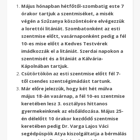
Május hónapban hétfőtől-szombatig este 7
órakor tartjuk a szentmiséket, a misék
végén a Szűzanya köszöntésére elvégezzük
a lorettói litániát. Szombatonként az esti
szentmise előtt, vasárnaponként pedig a fél
10-es mise előtt a Kedves Testvérek
imádkozzák el a litániát. Szerdai napokon a
szentmisét és a litániát a Kálvária-
Kápolnában tartjuk.
Csütörtökön az esti szentmise előtt fél 7-
től csendes szentségimádást tartunk.
Már előre jelezzük, hogy két hét múlva
május 18-án vasárnap, a fél 10-es szentmise
keretében lesz 3. osztályos hittanos
gyermekeinknek az elsőáldozása. Május 25-
én délelőtt 10 órakor kezdődő szentmise
keretében pedig Dr. Varga Lajos Váci
segédpüspök Atya kiszolgáltatja a bérmálás