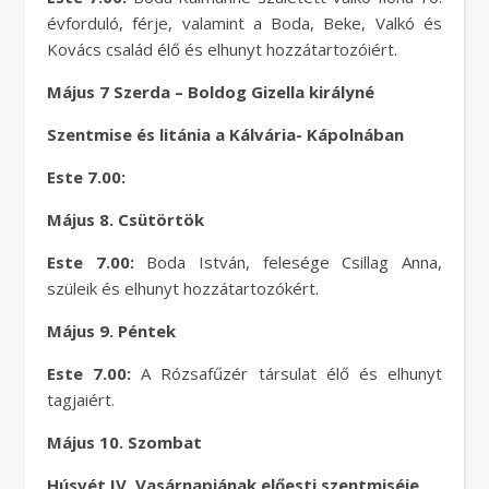
évforduló, férje, valamint a Boda, Beke, Valkó és
Kovács család élő és elhunyt hozzátartozóiért.
Május 7 Szerda – Boldog Gizella királyné
Szentmise és litánia a Kálvária- Kápolnában
Este 7.00:
Május 8. Csütörtök
Este 7.00:
Boda István, felesége Csillag Anna,
szüleik és elhunyt hozzátartozókért.
Május 9. Péntek
Este 7.00:
A Rózsafűzér társulat élő és elhunyt
tagjaiért.
Május 10. Szombat
Húsvét IV. Vasárnapjának előesti szentmiséje