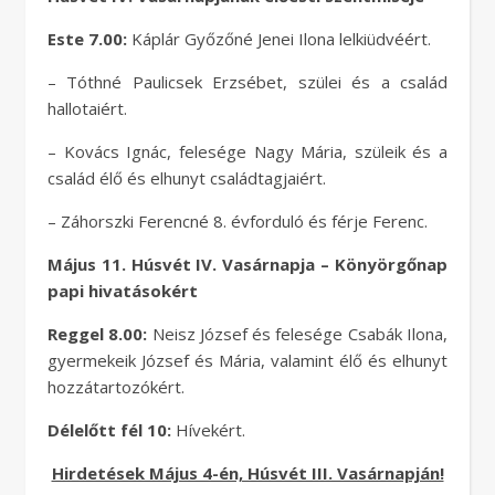
Este 7.00:
Káplár Győzőné Jenei Ilona lelkiüdvéért.
– Tóthné Paulicsek Erzsébet, szülei és a család
hallotaiért.
– Kovács Ignác, felesége Nagy Mária, szüleik és a
család élő és elhunyt családtagjaiért.
– Záhorszki Ferencné 8. évforduló és férje Ferenc.
Május 11. Húsvét IV. Vasárnapja – Könyörgőnap
papi hivatásokért
Reggel 8.00:
Neisz József és felesége Csabák Ilona,
gyermekeik József és Mária, valamint élő és elhunyt
hozzátartozókért.
Délelőtt fél 10:
Hívekért.
Hirdetések Május 4-én, Húsvét III. Vasárnapján!