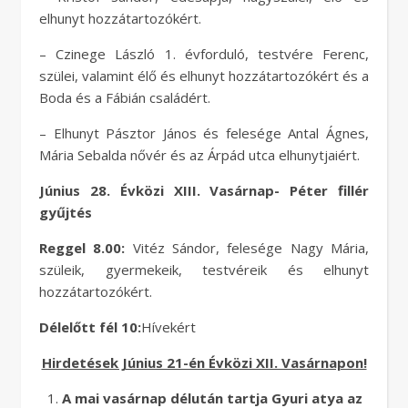
elhunyt hozzátartozókért.
– Czinege László 1. évforduló, testvére Ferenc,
szülei, valamint élő és elhunyt hozzátartozókért és a
Boda és a Fábián családért.
– Elhunyt Pásztor János és felesége Antal Ágnes,
Mária Sebalda nővér és az Árpád utca elhunytjaiért.
Június 28. Évközi XIII. Vasárnap- Péter fillér
gyűjtés
Reggel 8.00:
Vitéz Sándor, felesége Nagy Mária,
szüleik, gyermekeik, testvéreik és elhunyt
hozzátartozókért.
Délelőtt fél 10:
Hívekért
Hirdetések Június 21-én Évközi XII. Vasárnapon!
A mai vasárnap délután tartja Gyuri atya az