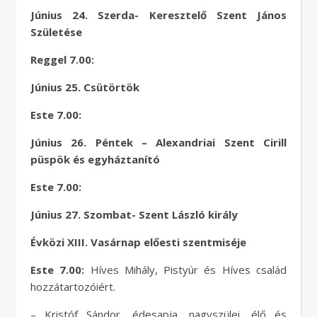
Június 24. Szerda- Keresztelő Szent János
Születése
Reggel 7.00:
Június 25. Csütörtök
Este 7.00:
Június 26. Péntek – Alexandriai Szent Cirill
püspök és egyháztanító
Este 7.00:
Június 27. Szombat- Szent László király
Évközi XIII. Vasárnap előesti szentmiséje
Este 7.00:
Híves Mihály, Pistyúr és Híves család
hozzátartozóiért.
– Kristóf Sándor, édesapja, nagyszülei, élő és