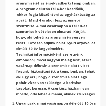
aranymiséjét az érsekvadkerti templomban.
A program délután fél 4-kor kezdődik,
ekkor fogja köszönteni az egyházközség az
atyát. Majd 4 órakor lesz az ünnepi
szentmise. A mai vasárnapon a fél 10-es
szentmise kivételesen elmarad. Kérjük,
hogy, aki teheti az aranymisén vegyen
részt. Közösen adjunk hálát Gyuri atyával az
elmúlt 50 év kegyelmeiért.
Technikai információként szeretnénk
elmondani, mivel nagyon meleg lesz, ezért
vasárnap délután a szentmise alatt vizet
fogunk biztosítani itt a templomban, tehát
aki úgy érzi, hogy a szentmise alatt egy
pohár vízre van szüksége a karitász
tagokat keresse. A cserkész házban van
mosdó, oda lehet elmenni, akinek szükséges.
Ugyancsak a mai vasárnapon délelőtt 10 óra