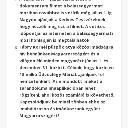
dokumentum filmet a balassagyarmati
moziban továbbra is vetítik még július 1-ig.
Nagyon ajánljuk a Kedves Testvéreknek,
hogy nézzék meg ezt a filmet. A vetítés
időpontjai az interneten a balassagyarmati
mozi honlapján is megtalálhatók.
Fábry Kornél püspök atya közös imádságra
hív bennünket Magyarországért és a
világon élő minden magyarért június 1. és
december 31. között. Célunk, hogy közösen
15 millió Üdvözlégy Máriát ajánljunk fel
nemzetünkért. Az elmondott imákat a
zarándok.ma imaaplikációban lehet
rögzíteni, ahol közös számláló is követhető.
Kapcsolódjunk be minél többen ebbe az
imahálózatba és imádkozzunk együtt
Magyarországért!