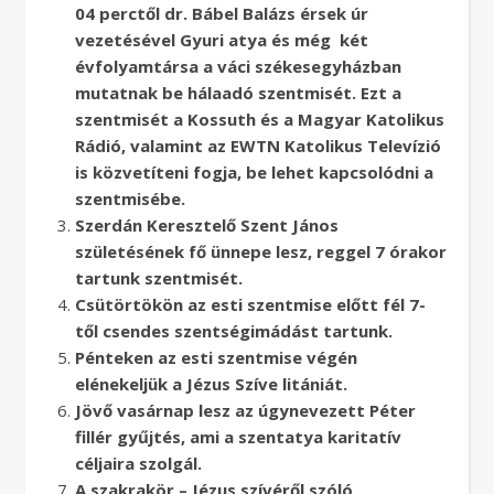
04 perctől dr. Bábel Balázs érsek úr
vezetésével Gyuri atya és még két
évfolyamtársa a váci székesegyházban
mutatnak be hálaadó szentmisét. Ezt a
szentmisét a Kossuth és a Magyar Katolikus
Rádió, valamint az EWTN Katolikus Televízió
is közvetíteni fogja, be lehet kapcsolódni a
szentmisébe.
Szerdán Keresztelő Szent János
születésének fő ünnepe lesz, reggel 7 órakor
tartunk szentmisét.
Csütörtökön az esti szentmise előtt fél 7-
től csendes szentségimádást tartunk.
Pénteken az esti szentmise végén
elénekeljük a Jézus Szíve litániát.
Jövő vasárnap lesz az úgynevezett Péter
fillér gyűjtés, ami a szentatya karitatív
céljaira szolgál.
A szakrakör – Jézus szívéről szóló