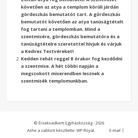
követően az atya a templom körüli járdán
gördeszkás bemutatót tart. A gördeszkás
bemutatót követően az atya tanúságtételt
fog tartani a templomban. Mind a
szentmisére, gördeszkás bemutatóra és a
tanúságtételre szeretettel hívjuk és várjuk
a Kedves Testvéreket!
Kedden tehát reggel 8 órakor fog kezdődni
a szentmise. A hét többi napján a
megszokott miserendben lesznek a
szentmisék templomunkban.
© Érsekvadkerti Egyházközség - 2026
Ashe a sablont készítette:
WP Royal
.
E-mail