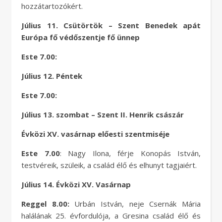
hozzátartozókért.
Július 11. Csütörtök – Szent Benedek apát
Európa fő védőszentje fő ünnep
Este 7.00:
Július 12. Péntek
Este 7.00:
Július 13. szombat – Szent II. Henrik császár
Évközi XV. vasárnap előesti szentmiséje
Este 7.00
: Nagy Ilona, férje Konopás István,
testvéreik, szüleik, a család élő és elhunyt tagjaiért.
Július 14. Évközi XV. Vasárnap
Reggel 8.00:
Urbán István, neje Csernák Mária
halálának 25. évfordulója, a Gresina család élő és