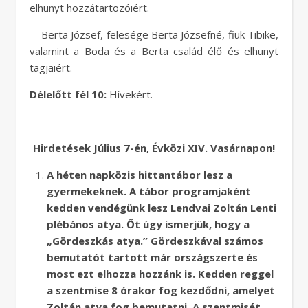
elhunyt hozzátartozóiért.
– Berta József, felesége Berta Józsefné, fiuk Tibike,
valamint a Boda és a Berta család élő és elhunyt
tagjaiért.
Délelőtt fél 10:
Hívekért.
Hirdetések Július 7-én, Évközi XIV. Vasárnapon!
A héten napközis hittantábor lesz a
gyermekeknek. A tábor programjaként
kedden vendégünk lesz Lendvai Zoltán Lenti
plébános atya. Őt úgy ismerjük, hogy a
„Gördeszkás atya.” Gördeszkával számos
bemutatót tartott már országszerte és
most ezt elhozza hozzánk is. Kedden reggel
a szentmise 8 órakor fog kezdődni, amelyet
Zoltán atya fog bemutatni. A szentmisét