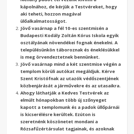
kápolnához, de kérjük a Testvéreket, hogy
aki teheti, hozzon magával
ülőalkalmatosságot.
Jövő vasárnap a fél 10-es szentmisén a
Budapesti Kodály Zoltán Kórus Iskola egyik
osztályának növendékei fognak énekelni. A
településünkön táboroznak és éneklésükkel
is meg örvendeztetnek bennünket.
Jövő vasárnap mind a két szentmise végén a
templom körüli autókat megáldjuk. Kérve
Szent Kristófnak az utazók védőszentjének
közbenjárását a járművekre és az utasaikra.
Ahogy láthatják a Kedves Testvérek az
elmúlt hónapokban több új szőnyeget
kapott a templomunk és a padok üllőpárnái
is kicserélésre kerültek. Ezúton is
szeretnénk köszönetet mondani a
Rózsafűzértársulat tagjainak, és azoknak