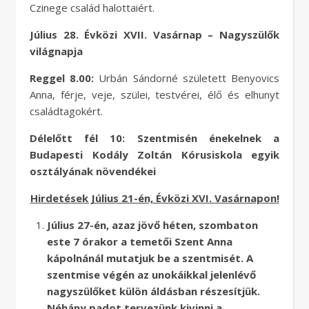
Czinege család halottaiért.
Július 28. Évközi XVII. Vasárnap – Nagyszülők
világnapja
Reggel 8.00:
Urbán Sándorné született Benyovics
Anna, férje, veje, szülei, testvérei, élő és elhunyt
családtagokért.
Délelőtt fél 10:
Szentmisén énekelnek a
Budapesti Kodály Zoltán Kórusiskola egyik
osztályának növendékei
Hirdetések Július 21-én, Évközi XVI. Vasárnapon!
Július 27-én, azaz jövő héten, szombaton
este 7 órakor a temetői Szent Anna
kápolnánál mutatjuk be a szentmisét. A
szentmise végén az unokáikkal jelenlévő
nagyszülőket külön áldásban részesítjük.
Néhány padot tervezünk kivinni a