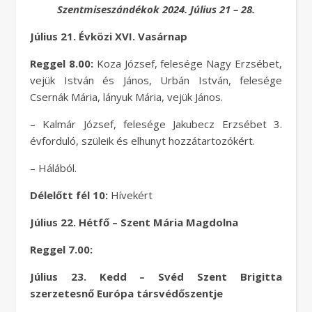
Szentmiseszándékok 2024. Július 21 – 28.
Július 21. Évközi XVI. Vasárnap
Reggel 8.00:
Koza József, felesége Nagy Erzsébet,
vejük István és János, Urbán István, felesége
Csernák Mária, lányuk Mária, vejük János.
– Kalmár József, felesége Jakubecz Erzsébet 3.
évforduló, szüleik és elhunyt hozzátartozókért.
– Hálából.
Délelőtt fél 10:
Hívekért
Július 22. Hétfő – Szent Mária Magdolna
Reggel 7.00:
Július 23. Kedd – Svéd Szent Brigitta
szerzetesnő Európa társvédőszentje