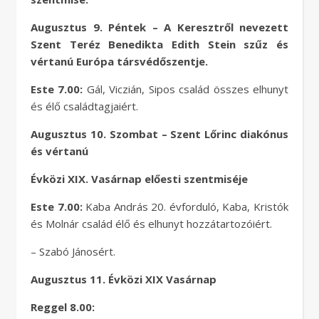
Augusztus 9. Péntek – A Keresztről nevezett
Szent Teréz Benedikta Edith Stein szűz és
vértanú Európa társvédőszentje.
Este 7.00:
Gál, Viczián, Sipos család összes elhunyt
és élő családtagjaiért.
Augusztus 10. Szombat – Szent Lőrinc diakónus
és vértanú
Évközi XIX. Vasárnap előesti szentmiséje
Este 7.00:
Kaba András 20. évforduló, Kaba, Kristók
és Molnár család élő és elhunyt hozzátartozóiért.
– Szabó Jánosért.
Augusztus 11. Évközi XIX Vasárnap
Reggel 8.00: