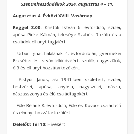
Szentmiseszándékok 2024. augusztus 4 – 11.
Augusztus 4. Évközi XVIII. Vasárnap
Reggel 8.00:
Kristók István 6. évforduló, szülei,
apósa Pinke Kálmán, felesége Szabóki Rozália és a
családok elhunyt tagjaiért.
– Urbán Ignác halálának. 4. évfordulóján, gyermekei
Erzsébet és István lelkiüdvéért, szülők, nagyszülők,
élő és elhunyt hozzátartozókért.
– Pistyúr János, aki 1941-ben született, szülei,
testvérei, apósa, anyósa, nagyszülei, násza,
nászasszonya és élő családtagokért.
– Füle Béláné 8. évforduló, Füle és Kovács család élő
és elhunyt hozzátartozóiért.
Délelőtt fél 10
: Hívekért