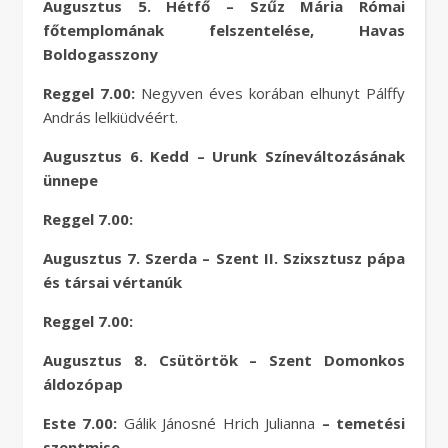
Augusztus 5. Hétfő – Szűz Mária Római
főtemplomának felszentelése, Havas
Boldogasszony
Reggel 7.00:
Negyven éves korában elhunyt Pálffy
András lelkiüdvéért.
Augusztus 6. Kedd –
Urunk Színeváltozásának
ünnepe
Reggel 7.00:
Augusztus 7. Szerda – Szent II. Szixsztusz pápa
és társai vértanúk
Reggel 7.00:
Augusztus 8. Csütörtök – Szent Domonkos
áldozópap
Este 7.00:
Gálik Jánosné Hrich Julianna
– temetési
szentmise.