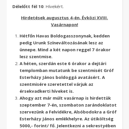
Délelőtt fél 10
: Hívekért.
Hirdetések augusztus 4-én, Évközi XVIII.
Vasárnapon!
Hétfőn Havas Boldogasszonynak, kedden
pedig Urunk Színeváltozásának lesz az
ünnepe. Mind a két napon reggel 7 órakor
lesz szentmise.
A héten, szerdán este 6 órakor a dejtári
templomban mutatunk be szentmisét Gróf
Esterházy János boldoggá avatásért. A
szentmisére szeretettel várjuk az
érsekvadkerti híveket is.
Ahogy azt már múlt vasárnap is hirdettük
szeptember 7-én, szombaton zarándoklatot
szervezünk a Felvidékre, Alsóbodokra a Gróf
Esterházy János emlékhelyre. Az útiköltség
5000,- forint/ fő. Jelentkezni a sekrestyében