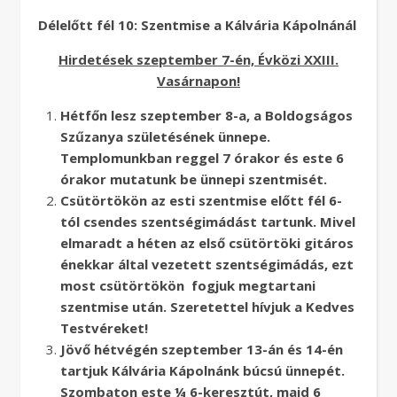
Délelőtt fél 10: Szentmise a Kálvária Kápolnánál
Hirdetések szeptember 7-én, Évközi XXIII.
Vasárnapon!
Hétfőn lesz szeptember 8-a, a Boldogságos
Szűzanya születésének ünnepe.
Templomunkban reggel 7 órakor és este 6
órakor mutatunk be ünnepi szentmisét.
Csütörtökön az esti szentmise előtt fél 6-
tól csendes szentségimádást tartunk. Mivel
elmaradt a héten az első csütörtöki gitáros
énekkar által vezetett szentségimádás, ezt
most csütörtökön fogjuk megtartani
szentmise után. Szeretettel hívjuk a Kedves
Testvéreket!
Jövő hétvégén szeptember 13-án és 14-én
tartjuk Kálvária Kápolnánk búcsú ünnepét.
Szombaton este ¼ 6-keresztút, majd 6