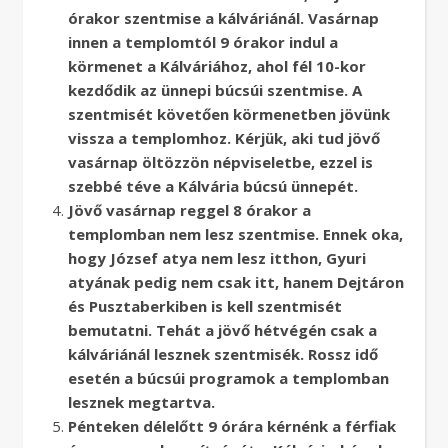
órakor szentmise a kálváriánál. Vasárnap
innen a templomtól 9 órakor indul a
körmenet a Kálváriához, ahol fél 10-kor
kezdődik az ünnepi búcsúi szentmise. A
szentmisét követően körmenetben jövünk
vissza a templomhoz. Kérjük, aki tud jövő
vasárnap öltözzön népviseletbe, ezzel is
szebbé téve a Kálvária búcsú ünnepét.
Jövő vasárnap reggel 8 órakor a
templomban nem lesz szentmise. Ennek oka,
hogy József atya nem lesz itthon, Gyuri
atyának pedig nem csak itt, hanem Dejtáron
és Pusztaberkiben is kell szentmisét
bemutatni. Tehát a jövő hétvégén csak a
kálváriánál lesznek szentmisék. Rossz idő
esetén a búcsúi programok a templomban
lesznek megtartva.
Pénteken délelőtt 9 órára kérnénk a férfiak