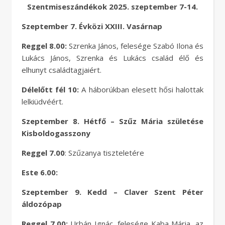
Szentmiseszándékok 2025. szeptember 7-14.
Szeptember 7. Évközi XXIII. Vasárnap
Reggel 8.00:
Szrenka János, felesége Szabó Ilona és
Lukács János, Szrenka és Lukács család élő és
elhunyt családtagjaiért.
Délelőtt fél 10:
A háborúkban elesett hősi halottak
lelkiüdvéért.
Szeptember 8. Hétfő – Szűz Mária születése
Kisboldogasszony
Reggel 7.00
: Szűzanya tiszteletére
Este 6.00:
Szeptember 9. Kedd – Claver Szent Péter
áldozópap
Reggel 7.00:
Urbán Ignác, felesége Kaba Mária, az