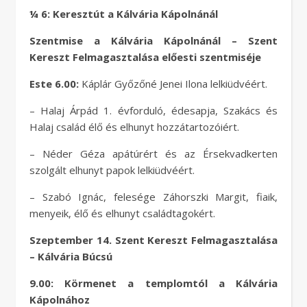
¼ 6: Keresztút a Kálvária Kápolnánál
Szentmise a Kálvária Kápolnánál – Szent
Kereszt Felmagasztalása előesti szentmiséje
Este 6.00:
Káplár Győzőné Jenei Ilona lelkiüdvéért.
– Halaj Árpád 1. évforduló, édesapja, Szakács és
Halaj család élő és elhunyt hozzátartozóiért.
– Néder Géza apátúrért és az Érsekvadkerten
szolgált elhunyt papok lelkiüdvéért.
– Szabó Ignác, felesége Záhorszki Margit, fiaik,
menyeik, élő és elhunyt családtagokért.
Szeptember 14. Szent Kereszt Felmagasztalása
– Kálvária Búcsú
9.00: Körmenet a templomtól a Kálvária
Kápolnához