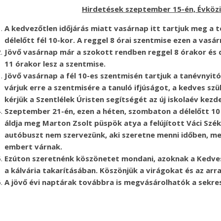
Hirdetések szeptember 15-én, Évközi
A kedvezőtlen időjárás miatt vasárnap itt tartjuk meg a
délelőtt fél 10-kor. A reggel 8 órai szentmise ezen a vas
Jövő vasárnap már a szokott rendben reggel 8 órakor és d
11 órakor lesz a szentmise.
Jövő vasárnap a fél 10-es szentmisén tartjuk a tanévnyit
várjuk erre a szentmisére a tanuló ifjúságot, a kedves s
kérjük a Szentlélek Úristen segítségét az új iskolaév kezd
Szeptember 21-én, ezen a héten, szombaton a délelőtt 1
áldja meg Marton Zsolt püspök atya a felújított Váci Szé
autóbuszt nem szervezünk, aki szeretne menni időben, men
embert várnak.
Ezúton szeretnénk köszönetet mondani, azoknak a Kedves
a kálvária takarításában. Köszönjük a virágokat és az arr
A jövő évi naptárak továbbra is megvásárolhatók a sekre