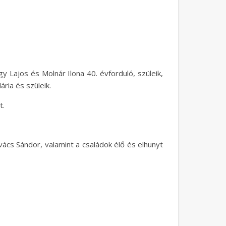
 Lajos és Molnár Ilona 40. évforduló, szüleik,
ria és szüleik.
t.
vács Sándor, valamint a családok élő és elhunyt