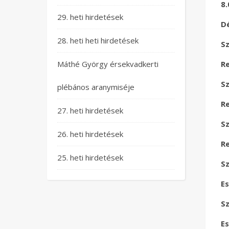
8
29. heti hirdetések
D
28. heti heti hirdetések
Sz
Máthé György érsekvadkerti
Re
S
plébános aranymiséje
Re
27. heti hirdetések
S
26. heti hirdetések
Re
25. heti hirdetések
S
Es
S
Es