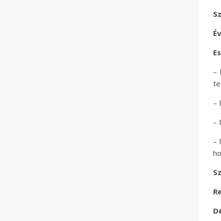
S
Év
Es
– 
te
– 
– 
– 
ho
S
Re
D