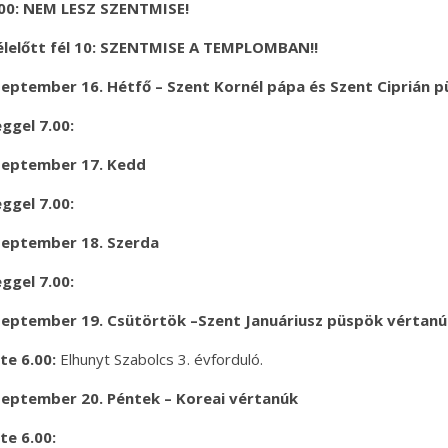
.00: NEM LESZ SZENTMISE!
élelőtt fél 10: SZENTMISE A TEMPLOMBAN!!
eptember 16. Hétfő – Szent Kornél pápa és Szent Ciprián 
ggel 7.00:
zeptember 17. Kedd
ggel 7.00:
zeptember 18. Szerda
ggel 7.00:
zeptember 19. Csütörtök –Szent Januáriusz püspök vértanú
te 6.00:
Elhunyt Szabolcs 3. évforduló.
zeptember 20. Péntek – Koreai vértanúk
te 6.00: