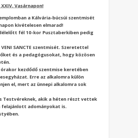
 XXIV. Vasárnapon!
 templomban a Kálvária-búcsúi szentmisét
árnapon kivételesen elmarad!
élelőtt fél 10-kor Pusztaberkiben pedig
ó VENI SANCTE szentmisét. Szeretettel
zülőket és a pedagógusokat, hogy közösen
etén.
0 órakor kezdődő szentmise keretében
kesegyházat. Erre az alkalomra külön
jen el, mert az ünnepi alkalomra sok
 Testvéreknek, akik a héten részt vettek
a felajánlott adományokat is.
styében.