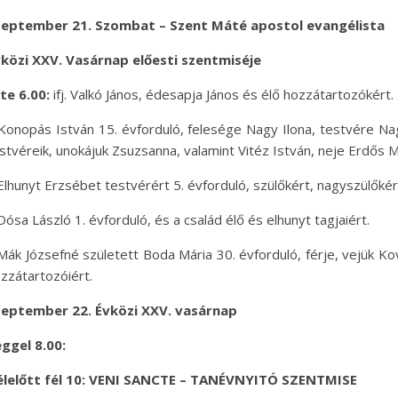
zeptember 21. Szombat – Szent Máté apostol evangélista
közi XXV. Vasárnap előesti szentmiséje
te 6.00:
ifj. Valkó János, édesapja János és élő hozzátartozókért.
Konopás István 15. évforduló, felesége Nagy Ilona, testvére Nagy
stvéreik, unokájuk Zsuzsanna, valamint Vitéz István, neje Erdős Má
Elhunyt Erzsébet testvérért 5. évforduló, szülőkért, nagyszülőkér
Dósa László 1. évforduló, és a család élő és elhunyt tagjaiért.
Mák Józsefné született Boda Mária 30. évforduló, férje, vejük Ko
zzátartozóiért.
zeptember 22. Évközi XXV. vasárnap
ggel 8.00:
élelőtt fél 10: VENI SANCTE – TANÉVNYITÓ SZENTMISE