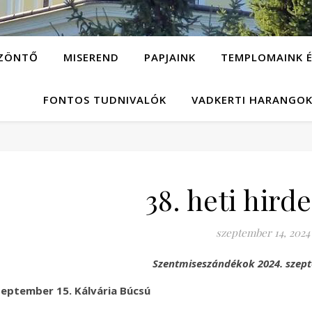
ZÖNTŐ
MISEREND
PAPJAINK
TEMPLOMAINK É
FONTOS TUDNIVALÓK
VADKERTI HARANGO
38. heti hird
szeptember 14, 2024
Szentmiseszándékok 2024. szept
eptember 15. Kálvária Búcsú