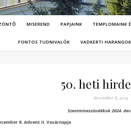
ZÖNTŐ
MISEREND
PAPJAINK
TEMPLOMAINK É
FONTOS TUDNIVALÓK
VADKERTI HARANGO
50. heti hird
december 8, 2024
Szentmiseszándékok 2024. dec
cember 8. Advent II. Vasárnapja