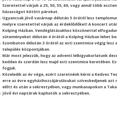
Szeretettel várjuk a 25, 50, 55, 60, vagy annál több esz
házasságot kötött párokat.
Ugyancsak jövő vasárnap délután 5 órától lesz templomu
melyre szeretettel várjuk az érdeklődőket! A koncert utá
Kolping Házban. Vendéglátásukhoz köszönettel elfogadun
süteményeket délután 4 órától a Kolping Házban lehet be
Szombaton délután 3 órától az esti szentmise végig lesz 
település központjában.
Már most jelezzük, hogy az adventi lelkigyakorlatunk dece
kedden és szerdán lesz majd esti szentmise keretében. E
fogjuk.
Közeledik az év vége, ezért szeretnénk kérni a Kedves T
erre az évre egyházihozzájárulásukat szíveskedjenek azt
előtt és után a sekrestyében, vagy munkanapokon a Taka
Jövő évi naptárak kaphatók a sekrestyében.