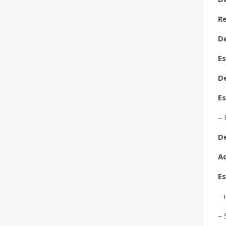
Re
D
Es
De
Es
– 
D
Ad
Es
– 
– 