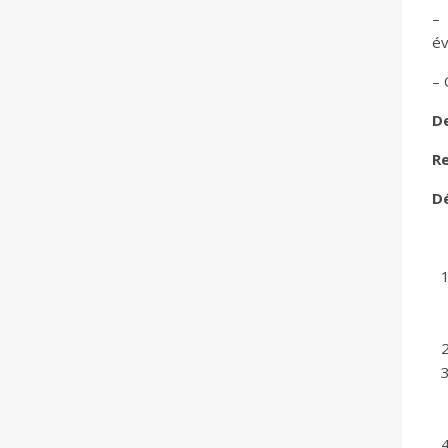
– 
év
– 
De
Re
Dé