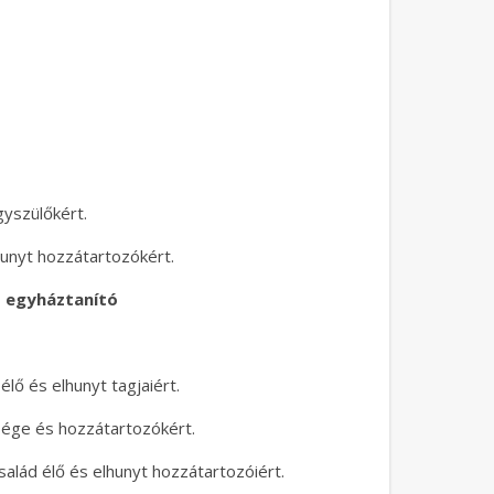
gyszülőkért.
hunyt hozzátartozókért.
s egyháztanító
élő és elhunyt tagjaiért.
lesége és hozzátartozókért.
salád élő és elhunyt hozzátartozóiért.