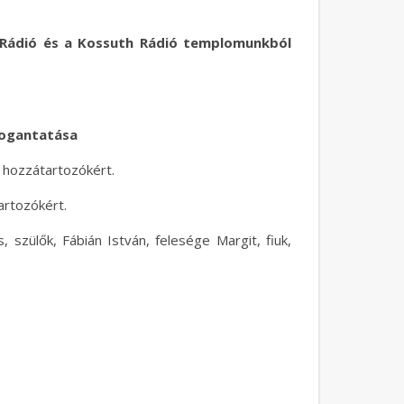
s Rádió és a Kossuth Rádió templomunkból
Fogantatása
t hozzátartozókért.
artozókért.
 szülők, Fábián István, felesége Margit, fiuk,