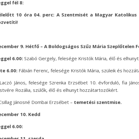
ggel fél 8
:
élelőtt 10 óra 04. perc: A Szentmisét a Magyar Katoliku
zvetíti!
ecember 9. Hétfő – A Boldogságos Szűz Mária Szeplőtelen 
ggel 6.00:
Szabó Gergely, felesége Kristók Mária, élő és elhuny
te 6.00:
Fábián Ferenc, felesége Kristók Mária, szüleik és hozzát
Laczó János, felesége Szrenka Erzsébet 10. évforduló, fia János,
stvére Rozália, szülők, élő és elhunyt hozzátartozókért.
Csillag Jánosné Dombai Erzsébet –
temetési szentmise.
ecember 10. Kedd
ggel 6.00:
ecember 11. szerda