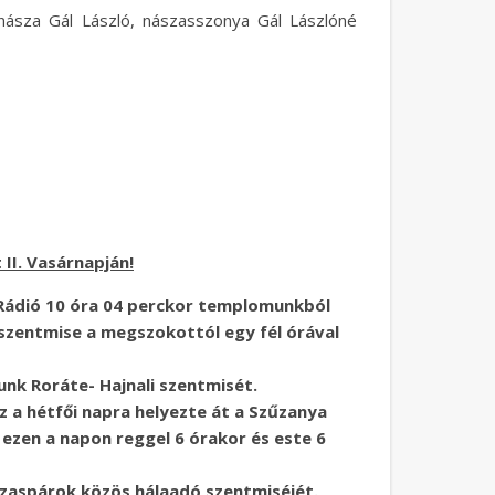
, násza Gál László, nászasszonya Gál Lászlóné
II. Vasárnapján!
 Rádió 10 óra 04 perckor templomunkból
 szentmise a megszokottól egy fél órával
unk Roráte- Hajnali szentmisét.
 a hétfői napra helyezte át a Szűzanya
zen a napon reggel 6 órakor és este 6
Házaspárok közös hálaadó szentmiséjét.