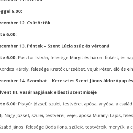
ggel 6.00:
ecember 12. Csütörtök
te 6.00:
cember 13. Péntek – Szent Lúcia szűz és vértanú
te 6.00:
Pásztor István, felesége Margit és három fiukért, és na
Kordics Károly, felesége Kristók Erzsébet, vejük Péter, élő és el
ecember 14. Szombat – Keresztes Szent János áldozópap é
vent III. Vasárnapjának előesti szentmiséje
te 6.00:
Pistyúr József, szülei, testvérei, apósa, anyósa, a család 
ifj. Nagy József, szülei, testvérei, vejei, apósa Murányi Lajos, fe
Szabó János, felesége Boda Ilona, szüleik, testvéreik, menyük, a c