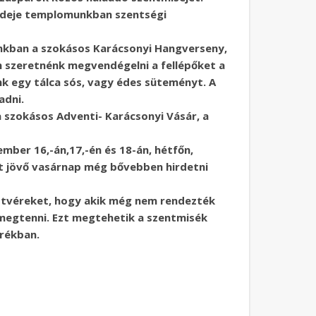
tendeje templomunkban szentségi
nkban a szokásos Karácsonyi Hangverseny,
n szeretnénk megvendégelni a fellépőket a
k egy tálca sós, vagy édes süteményt. A
adni.
a szokásos Adventi- Karácsonyi Vásár, a
mber 16,-án,17,-én és 18-án, hétfőn,
zt jövő vasárnap még bővebben hirdetni
estvéreket, hogy akik még nem rendezték
 megtenni. Ezt megtehetik a szentmisék
rékban.