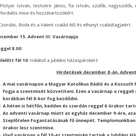
Pistyúr István, testvére János, fia István, szülők, nagyszülők
fordulós mise és hozzátartozókért.
Csordás, Boda és a Valent család élő és elhunyt családtagjaiért.
cember 15. Advent III. Vasárnapja
ggel 8.00:
lelőtt fél 10
: Hálából a jubiláns házaspárokért.
Hirdetések december 8-án, Advent 
A mai vasárnapon a Magyar Katolikus Rádió és a Kossuth
fogja a szentmisét közvetíteni. Ezen a vasárnap a reggeli
korábban fél 8-kor fog kezdődni.
A héten is hétfőn, kedden és szerdán reggel 6 órakor tart
Az adventi vasárnap miatt az egyház december 9-ére, azaz
Szeplőtelen Fogantatásának fő ünnepét. Templomunkban e
órakor lesz szentmise.
Jövő vasárnap a fél 10-es szentmisén tartjuk a Jubiláns 