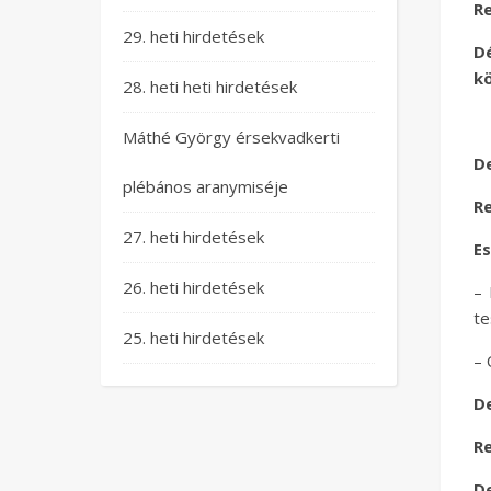
Re
29. heti hirdetések
D
kö
28. heti heti hirdetések
Máthé György érsekvadkerti
D
plébános aranymiséje
Re
27. heti hirdetések
Es
26. heti hirdetések
– 
te
25. heti hirdetések
– 
D
Re
D