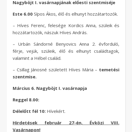
Nagyböjt I. vasárnapjának előesti szentmiséje
Este 6.00
Sípos Ákos, élő és elhunyt hozzátartozók.
– Híves Ferenc, felesége Kordics Anna, szüleik és
hozzátartozók, nászuk Híves András.
– Urbán Sándorné Benyovics Anna 2. évforduló,
férje, vejük, szüleik, élő és elhunyt családtagok,
valamint a Hébel család.
– Csillag Jánosné született Híves Mária –
temetési
szentmise.
Március 6. Nagyböjt I. vasárnapja
Reggel 8.00:
Délelőtt fél 10:
Hívekért.
Hirdetések február 27-én, Évközi VIII.
Vasárnapon!