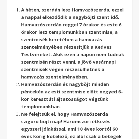
A héten, szerdán lesz Hamvazószerda, ezzel
a nappal elkezdődik a nagyböjti szent idő.
Hamvazószerdán reggel 7 órakor és este 6
órakor lesz templomunkban szentmise, a
szentmisék keretében a hamvazás
szentelményében részesítjük a Kedves
Testvéreket. Akik ezen a napon nem tudnak
szentmisén részt venni, a jövő vasárnapi
szentmisék végén részesülhetnek a
hamvazás szentelményében.
Hamvazószerdán és nagyböjt minden
péntekén az esti szentmise előtt negyed 6-
kor keresztúti ájtatosságot végzünk
templomunkban.
Ne felejtsük el, hogy Hamvazószerda
szigorú böjti nap! Háromszori étkezés
egyszeri jólakással, ami 18 éves kortól 60
éves korig kötelező, ez alól csak a betegek