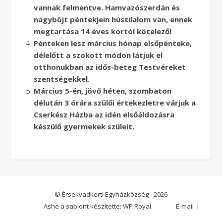
vannak felmentve. Hamvazószerdán és
nagyböjt péntekjein hústilalom van, ennek
megtartása 14 éves kortól kötelező!
Pénteken lesz március hónap elsőpénteke,
délelőtt a szokott módon látjuk el
otthonukban az idős-beteg Testvéreket
szentségekkel.
Március 5-én, jövő héten, szombaton
délután 3 órára szülői értekezletre várjuk a
Cserkész Házba az idén elsőáldozásra
készülő gyermekek szüleit.
© Érsekvadkerti Egyházközség - 2026
Ashe a sablont készítette:
WP Royal
.
E-mail