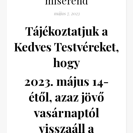
miserend
május 7, 2023
Tájékoztatjuk a
Kedves Testvéreket,
hogy
2023. május 14-
étől, azaz jövő
vasárnaptól
visszaáll a