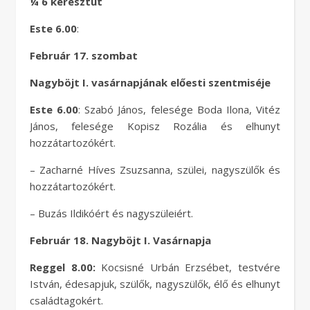
¼ 6 keresztút
Este 6.00
:
Február 17. szombat
Nagyböjt I. vasárnapjának előesti szentmiséje
Este 6.00
: Szabó János, felesége Boda Ilona, Vitéz
János, felesége Kopisz Rozália és elhunyt
hozzátartozókért.
– Zacharné Híves Zsuzsanna, szülei, nagyszülők és
hozzátartozókért.
– Buzás Ildikóért és nagyszüleiért.
Február 18. Nagyböjt I. Vasárnapja
Reggel 8.00:
Kocsisné Urbán Erzsébet, testvére
István, édesapjuk, szülők, nagyszülők, élő és elhunyt
családtagokért.