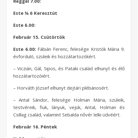
Reggel 7.00:
Este ¼ 6 Keresztút
Este 6.00:
Február 15. Csütörtök
Este 6.00:
Fábián Ferenc, felesége Kristók Mária 9.
évforduló, szüleik és hozzátartozókért.
– Viczián, Gál, Sipos, és Pataki család elhunyt és élő
hozzátartozóiért.
– Horváth József elhunyt dejtári plébánosért.
– Antal Sándor, felesége Holman Mária, szüleik,
testvéreik, fiuk, lányuk, vejük, Antal, Holman és
Csillag család, valamint Sebalda nővér lelki üdvéért.
Február 16. Péntek