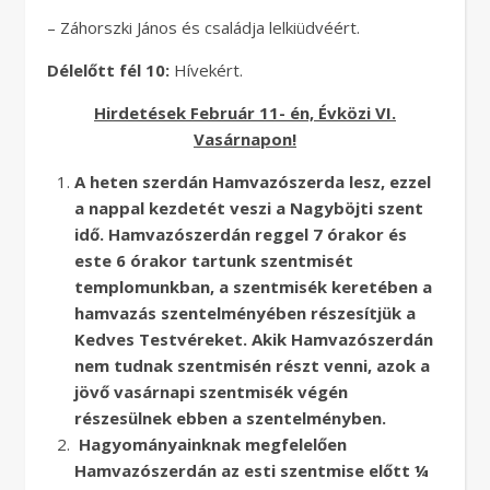
– Záhorszki János és családja lelkiüdvéért.
Délelőtt fél 10:
Hívekért.
Hirdetések Február 11- én, Évközi VI.
Vasárnapon!
A heten szerdán Hamvazószerda lesz, ezzel
a nappal kezdetét veszi a Nagyböjti szent
idő. Hamvazószerdán reggel 7 órakor és
este 6 órakor tartunk szentmisét
templomunkban, a szentmisék keretében a
hamvazás szentelményében részesítjük a
Kedves Testvéreket. Akik Hamvazószerdán
nem tudnak szentmisén részt venni, azok a
jövő vasárnapi szentmisék végén
részesülnek ebben a szentelményben.
Hagyományainknak megfelelően
Hamvazószerdán az esti szentmise előtt ¼