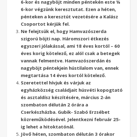
6-kor és nagyböjt minden péntekén este ¼
6-kor végzünk keresztutat. Ezen a héten,
pénteken a keresztút vezetésére a Kalász
Csoportot kérjük fel.
Ne felejtsük el, hogy Hamvazószerda
szigorú böjti nap. Háromszori étkezés
egyszeri jólakással, ami 18 éves kortól – 60
éves korig kötelező, ez alól csak a betegek
vannak felmentve. Hamvazószerdán és
nagyböjt péntekjein hústilalom van, ennek
megtartása 14 éves kortól kötelező.
Szeretettel hívjuk és várjuk az
egyházközség családjait húsvéti kopogtató
és asztaldísz készítésére, március 2-án
szombaton délután 2 órára a
Cserkészházba. Gubik- Szabó Erzsébet
közreműködésével. Jelentkezni február 25-
ig lehet a hitoktatónál.
Jövő héten, szombaton délután 3 órakor