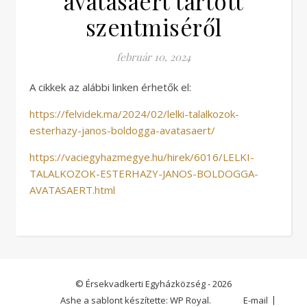
avatásáért tartott
szentmiséről
február 10, 2024
A cikkek az alábbi linken érhetők el:
https://felvidek.ma/2024/02/lelki-talalkozok-
esterhazy-janos-boldogga-avatasaert/
https://vaciegyhazmegye.hu/hirek/6016/LELKI-
TALALKOZOK-ESTERHAZY-JANOS-BOLDOGGA-
AVATASAERT.html
© Érsekvadkerti Egyházközség - 2026
Ashe a sablont készítette:
WP Royal
.
E-mail