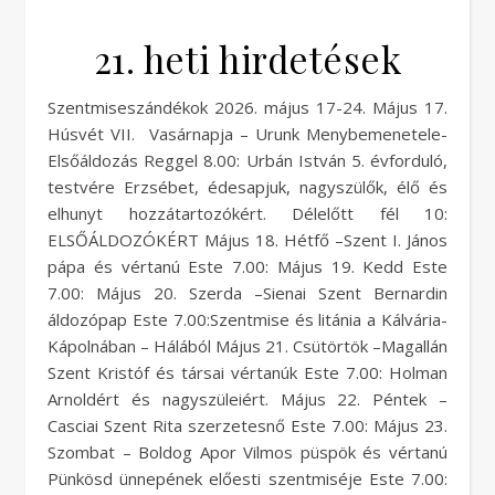
21. heti hirdetések
Szentmiseszándékok 2026. május 17-24. Május 17.
Húsvét VII. Vasárnapja – Urunk Menybemenetele-
Elsőáldozás Reggel 8.00: Urbán István 5. évforduló,
testvére Erzsébet, édesapjuk, nagyszülők, élő és
elhunyt hozzátartozókért. Délelőtt fél 10:
ELSŐÁLDOZÓKÉRT Május 18. Hétfő –Szent I. János
pápa és vértanú Este 7.00: Május 19. Kedd Este
7.00: Május 20. Szerda –Sienai Szent Bernardin
áldozópap Este 7.00:Szentmise és litánia a Kálvária-
Kápolnában – Hálából Május 21. Csütörtök –Magallán
Szent Kristóf és társai vértanúk Este 7.00: Holman
Arnoldért és nagyszüleiért. Május 22. Péntek –
Casciai Szent Rita szerzetesnő Este 7.00: Május 23.
Szombat – Boldog Apor Vilmos püspök és vértanú
Pünkösd ünnepének előesti szentmiséje Este 7.00: