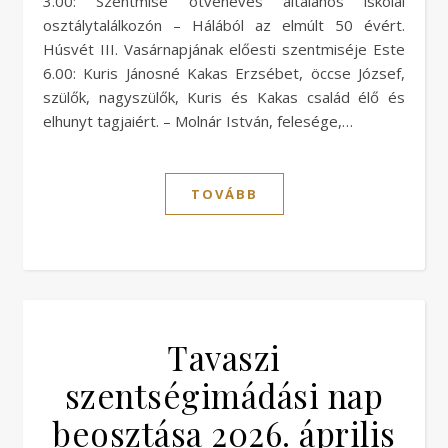
3.00: Szentmise ötvenéves általános iskolai
osztálytalálkozón – Hálából az elmúlt 50 évért.
Húsvét III. Vasárnapjának előesti szentmiséje Este
6.00: Kuris Jánosné Kakas Erzsébet, öccse József,
szülők, nagyszülők, Kuris és Kakas család élő és
elhunyt tagjaiért. – Molnár István, felesége,…
TOVÁBB
Tavaszi
szentségimádási nap
beosztása 2026. április