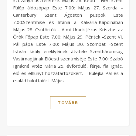
Szűzanya tiszteletére. Május 26. Kedd – Néri Szent
Fülöp áldozópap Este 7.00: Május 27. Szerda –
Canterbury Szent Ágoston püspök Este
7.00:Szentmise és litánia a Kálvária-Kápolnában
Május 28. Csütörtök – A mi Urunk Jézus Krisztus az
Örök Főpap Este 7.00: Május 29. Péntek –Szent VI.
Pál pápa Este 7.00: Május 30. Szombat –Szent
István király ereklyéinek átvitele Szentháromság
Vasárnapjának Előesti szentmiséje Este 7.00: Szabó
Ignácné Vitéz Mária 25. évforduló, férje, fia Ignác,
élő és elhunyt hozzátartozókért. – Bulejka Pál és a
család halottaiért. Május…
TOVÁBB