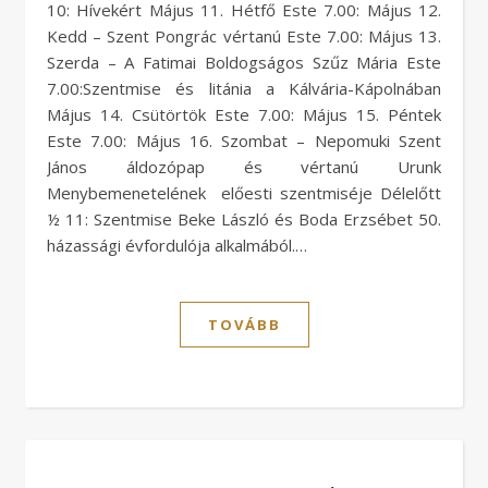
10: Hívekért Május 11. Hétfő Este 7.00: Május 12.
Kedd – Szent Pongrác vértanú Este 7.00: Május 13.
Szerda – A Fatimai Boldogságos Szűz Mária Este
7.00:Szentmise és litánia a Kálvária-Kápolnában
Május 14. Csütörtök Este 7.00: Május 15. Péntek
Este 7.00: Május 16. Szombat – Nepomuki Szent
János áldozópap és vértanú Urunk
Menybemenetelének előesti szentmiséje Délelőtt
½ 11: Szentmise Beke László és Boda Erzsébet 50.
házassági évfordulója alkalmából.…
TOVÁBB