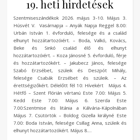
19. heti hirdetések
Szentmiseszándékok 2026. május 3-10. Május 3.
Húsvét V. Vasárnapja – Anyák Napja Reggel 8.00:
Urbán István 1. évforduló, felesége és a család
elhunyt hozzátartozóiért. – Boda, Valkó, Kovács,
Beke és Sinkó család élő és elhunyt
hozzátartozóiért. – Koza Jánosné 5. évforduló, férje
és hozzátartozókért. – Jakubecz János, felesége
Szabó Erzsébet, szüleik és Deszpót Mihály,
felesége Csabák Erzsébet és szüleik. – Az
érettségizőkért. Délelőtt fél 10: Hívekért Május 4.
Hétfő – Szent Flórián vértanú Este 7.00: Május 5.
Kedd Este 7.00: Május 6. Szerda Este
7.00:Szentmise és litánia a Kálvária-Kápolnában
Május 7. Csütörtök – Boldog Gizella királyné Este
7.00: Boda István, felesége Csillag Anna, szüleik és
elhunyt hozzátartozókért. Május 8.…