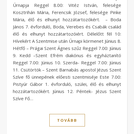
Úrnapja Reggel 8.00: Vitéz István, felesége
Kosztrihán Mária, Ferencsik József, felesége Pinke
Mária, élő és elhunyt hozzátartozókért. – Boda
János 7. évforduló, Boda, Verebes és Csabák család
élő és elhunyt hozzátartozóiért. Délelőtt fél 10:
Hívekért A Szentmise után Úrnapi körmenet Június 8.
Hétfő – Prágai Szent Ágnes szűz Reggel 7.00: Június
9. Kedd –Szent Efrém diakónus és egyháztanító
Reggel 7.00: Június 10. Szerda- Reggel 7.00: Június
11. Csütörtök – Szent Barnabás apostol Jézus Szent
Szíve fő ünnepének előesti szentmiséje Este 7.00:
Pistyúr Gábor 1. évforduló, szülei, élő és elhunyt
hozzátartozókért. Június 12. Péntek- Jézus Szent
Szíve Fő…
TOVÁBB