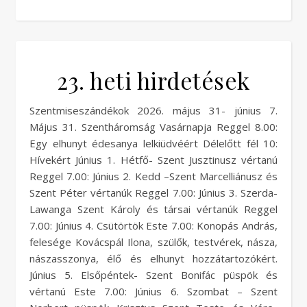
23. heti hirdetések
Szentmiseszándékok 2026. május 31- június 7.
Május 31. Szentháromság Vasárnapja Reggel 8.00:
Egy elhunyt édesanya lelkiüdvéért Délelőtt fél 10:
Hívekért Június 1. Hétfő- Szent Jusztinusz vértanú
Reggel 7.00: Június 2. Kedd –Szent Marcelliánusz és
Szent Péter vértanúk Reggel 7.00: Június 3. Szerda-
Lawanga Szent Károly és társai vértanúk Reggel
7.00: Június 4. Csütörtök Este 7.00: Konopás András,
felesége Kovácspál Ilona, szülők, testvérek, násza,
nászasszonya, élő és elhunyt hozzátartozókért.
Június 5. Elsőpéntek- Szent Bonifác püspök és
vértanú Este 7.00: Június 6. Szombat – Szent