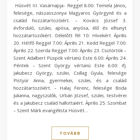
Húsvét III. Vasárnapja- Reggel 8.00: Temela János,
felesége, nászasszonya Magyaros Györgyné és a
család hozzátartozóiért. – Kovács József 3.
évforduló, szülei, apósa, anyósa, élő és elhunyt
hozzátartozókért. Délelőtt fél 10: Hívekért Április
20. Hétfő Reggel 7.00: Április 21. Kedd Reggel 7.00:
Április 22. Szerda Reggel 7.00: Április 23. Csütörtök –
Szent Adalbert Püspök vértanú Este 6.00: Április 24.
Péntek – Szent György vértanú Este 6.00: ifj.
Jakubecz György, szülei, Csillag Gyula, felesége
Pistyúr Anna, gyermekei, szülei, és a család
hozzátartozóiért. – Halaj Ferenc, felesége Boda
Julianna, nagyszülők, Urbán József, szülei, testvérei
és a Jakubecz család hallottaiért. Április 25. Szombat
– Szent Márk evangélista Húsvét…
TOVÁBB